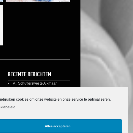
RECENTE BERICHTEN
P.I. Schutterswei te Alkmaar
Urbextrip Kolenmijn Zeche Heinz /
Zeche M / Bergwerk W
gebruiken cookies om onze website en onze service te optimaliseren.
Interieurfotografie Woning voor
interieurbouwer Intri BV
kiebeleid
Bedrijfsfotografie: Interieur
fotografie Schoonheidssalon Limmen
Alles accepteren