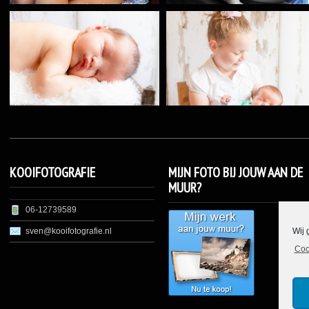
KOOIFOTOGRAFIE
MIJN FOTO BIJ JOUW AAN DE
MUUR?
06-12739589
Wij 
sven@kooifotografie.nl
Coo