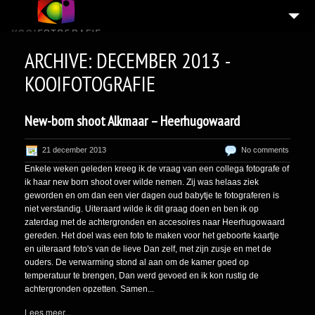
HOME
ARCHIVE: DECEMBER 2013 -
BLOG
KOOIFOTOGRAFIE
INTERIEURFOTOGRAFIE
New-born shoot Alkmaar – Heerhugowaard
BEDRIJFSFOTOGRAFIE
NEWBORNFOTOGRAFIE
21 december 2013
No comments
Enkele weken geleden kreeg ik de vraag van een collega fotografe of
4
PORTRETFOTOGRAFIE
ik haar new born shoot over wilde nemen. Zij was helaas ziek
geworden en om dan een vier dagen oud babytje te fotograferen is
VRIJ WERK
niet verstandig. Uiteraard wilde ik dit graag doen en ben ik op
zaterdag met de achtergronden en accesoires naar Heerhugowaard
7
INFORMATIE
gereden. Het doel was een foto te maken voor het geboorte kaartje
en uiteraard foto's van de lieve Dan zelf, met zijn zusje en met de
8
PORTFOLIO
ouders. De verwarming stond al aan om de kamer goed op
temperatuur te brengen, Dan werd gevoed en ik kon rustig de
CONTACT
achtergronden opzetten. Samen...
COOKIEBELEID (EU)
Lees meer...