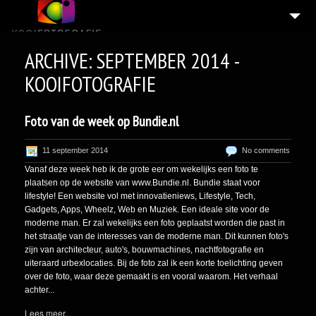
HOME
ARCHIVE: SEPTEMBER 2014 -
BLOG
KOOIFOTOGRAFIE
INTERIEURFOTOGRAFIE
Foto van de week op Bundie.nl
BEDRIJFSFOTOGRAFIE
NEWBORNFOTOGRAFIE
11 september 2014
No comments
Vanaf deze week heb ik de grote eer om wekelijks een foto te
4
PORTRETFOTOGRAFIE
plaatsen op de website van www.Bundie.nl. Bundie staat voor
lifestyle! Een website vol met innovatieniews, Lifestyle, Tech,
VRIJ WERK
Gadgets, Apps, Wheelz, Web en Muziek. Een ideale site voor de
moderne man. Er zal wekelijks een foto geplaatst worden die past in
7
INFORMATIE
het straatje van de interesses van de moderne man. Dit kunnen foto's
zijn van architecteur, auto's, bouwmachines, nachtfotografie en
8
PORTFOLIO
uiteraard urbexlocaties. Bij de foto zal ik een korte toelichting geven
over de foto, waar deze gemaakt is en vooral waarom. Het verhaal
CONTACT
achter...
COOKIEBELEID (EU)
Lees meer...